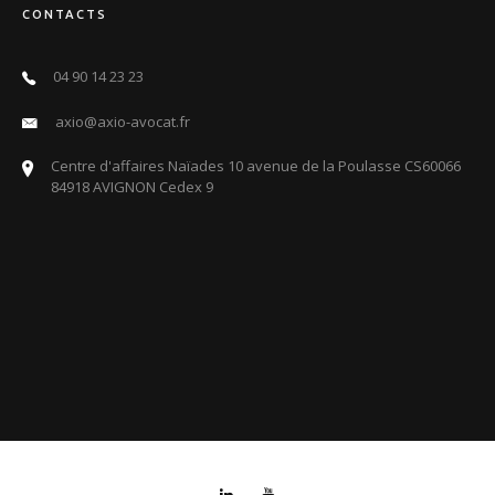
CONTACTS
04 90 14 23 23
axio@axio-avocat.fr
Centre d'affaires Naïades 10 avenue de la Poulasse CS60066
84918 AVIGNON Cedex 9