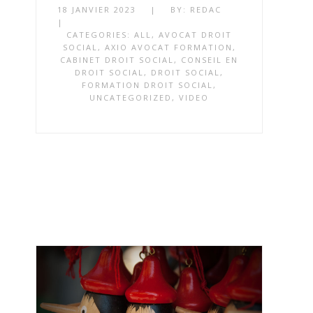
18 JANVIER 2023
|
BY:
REDAC
|
CATEGORIES:
ALL
,
AVOCAT DROIT
SOCIAL
,
AXIO AVOCAT FORMATION
,
CABINET DROIT SOCIAL
,
CONSEIL EN
DROIT SOCIAL
,
DROIT SOCIAL
,
FORMATION DROIT SOCIAL
,
UNCATEGORIZED
,
VIDEO