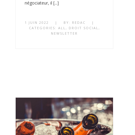
négociateur, il [...]
1 JUIN 2022
|
BY:
REDAC
|
CATEGORIES:
ALL
,
DROIT SOCIAL
,
NEWSLETTER