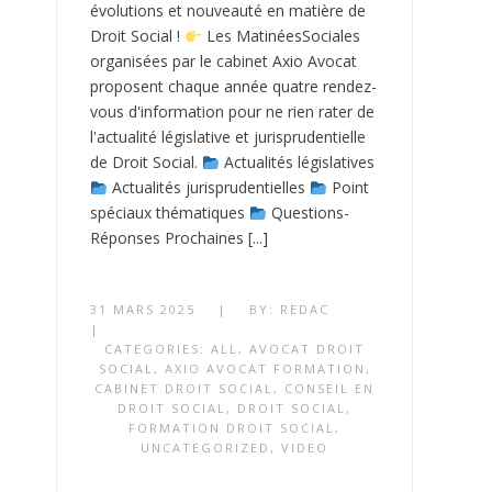
évolutions et nouveauté en matière de
Droit Social !
Les MatinéesSociales
organisées par le cabinet Axio Avocat
proposent chaque année quatre rendez-
vous d'information pour ne rien rater de
l'actualité législative et jurisprudentielle
de Droit Social.
Actualités législatives
Actualités jurisprudentielles
Point
spéciaux thématiques
Questions-
Réponses Prochaines [...]
31 MARS 2025
|
BY:
REDAC
|
CATEGORIES:
ALL
,
AVOCAT DROIT
SOCIAL
,
AXIO AVOCAT FORMATION
,
CABINET DROIT SOCIAL
,
CONSEIL EN
DROIT SOCIAL
,
DROIT SOCIAL
,
FORMATION DROIT SOCIAL
,
UNCATEGORIZED
,
VIDEO