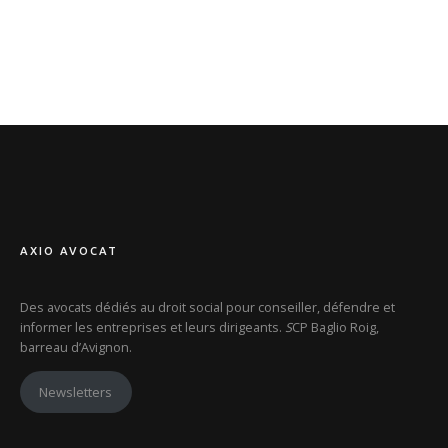
AXIO AVOCAT
Des avocats dédiés au droit social pour conseiller, défendre et
informer les entreprises et leurs dirigeants.
S
CP Baglio Roig,
barreau d’Avignon.
Newsletters