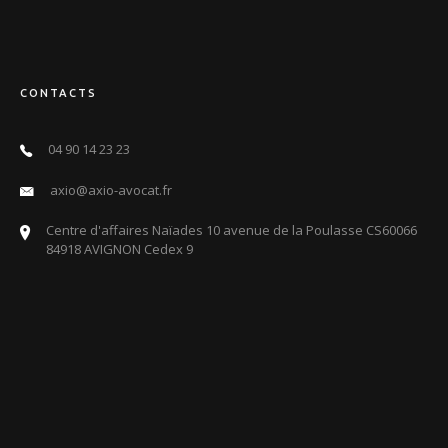
CONTACTS
04 90 14 23 23
axio@axio-avocat.fr
Centre d'affaires Naïades 10 avenue de la Poulasse CS60066
84918 AVIGNON Cedex 9