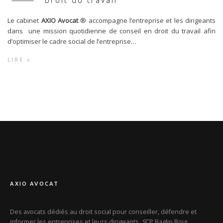
Le cabinet
AXIO Avocat
® accompagne l’entreprise et les dirigeants
dans une mission quotidienne de conseil en droit du travail afin
d’optimiser le cadre social de l’entreprise…
LIRE »
AXIO AVOCAT
Des avocats dédiés au droit social pour conseiller, défendre et
informer les entreprises et leurs dirigeants.
S
CP Baglio Roig,