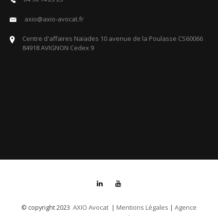
axio@axio-avocat.fr
Centre d'affaires Naïades 10 avenue de la Poulasse CS60066
84918 AVIGNON Cedex 9
AXIO Avocat
Mentions Légales
Agence
© copyright 2023
|
|
Communication And More