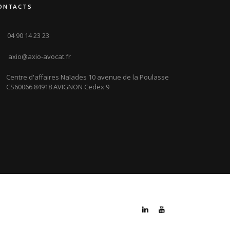
ONTACTS
04 90 14 23 23
axio@axio-avocat.fr
Centre d'affaires Naïades 10 avenue de la Poulasse
CS60066 84918 AVIGNON Cedex 9