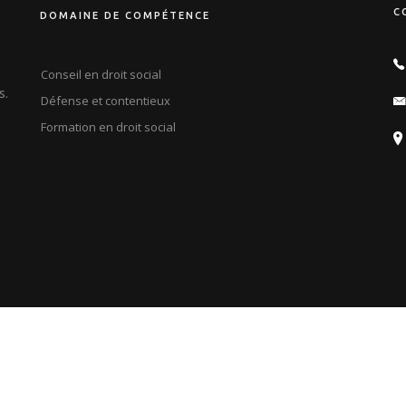
C
DOMAINE DE COMPÉTENCE
Conseil en droit social
s.
Défense et contentieux
Formation en droit social