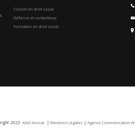
Conseil en droit social
s.
Défense et contentieux
Formation en droit social
right 2023
|
|
AXIO Avocat
Mentions Légales
Agence Communication A