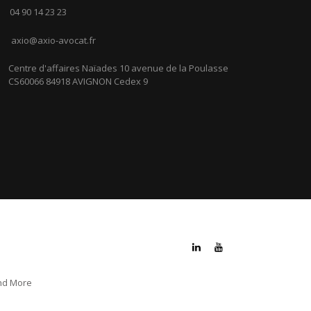
04 90 14 23 23
axio@axio-avocat.fr
Centre d'affaires Naïades 10 avenue de la Poulasse
CS60066 84918 AVIGNON Cedex 9
nd More