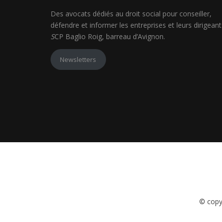
Des avocats dédiés au droit social pour conseiller,
défendre et informer les entreprises et leurs dirigeant
S
CP Baglio Roig, barreau d’Avignon.
Newsletters
© copy