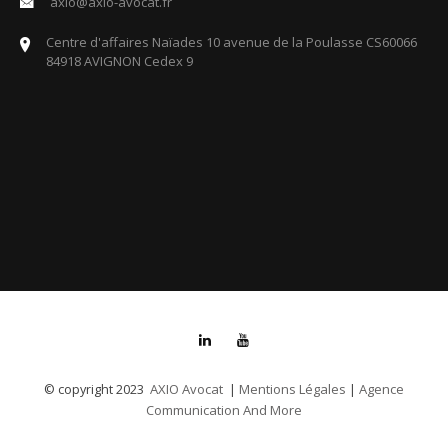
axio@axio-avocat.fr
Centre d'affaires Naïades 10 avenue de la Poulasse CS60066
84918 AVIGNON Cedex 9
AXIO Avocat
Mentions Légales
Agence
© copyright 2023
|
|
Communication And More