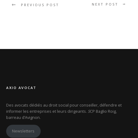
NEXT POST
PREVIOUS POST
AXIO AVOCAT
Des avocats dédiés au droit social pour conseiller, défendre et
informer les entreprises et leurs dirigeants.
S
CP Baglio Roig,
barreau d’Avignon.
Newsletters