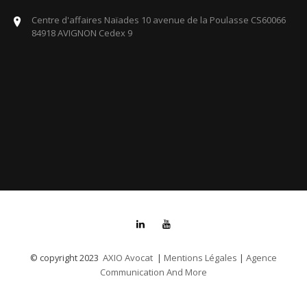
Centre d'affaires Naïades 10 avenue de la Poulasse CS60066
84918 AVIGNON Cedex 9
AXIO Avocat
Mentions Légales
Agence
© copyright 2023
|
|
Communication And More