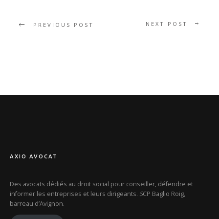
NEXT POST
PREVIOUS POST
AXIO AVOCAT
Des avocats dédiés au droit social pour conseiller, défendre et
informer les entreprises et leurs dirigeants.
S
CP Baglio Roig,
barreau d’Avignon.