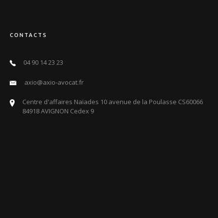
CONTACTS
04 90 14 23 23
axio@axio-avocat.fr
Centre d'affaires Naïades 10 avenue de la Poulasse CS60066
84918 AVIGNON Cedex 9