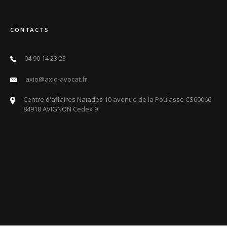
CONTACTS
04 90 14 23 23
axio@axio-avocat.fr
Centre d'affaires Naïades 10 avenue de la Poulasse CS60066
84918 AVIGNON Cedex 9