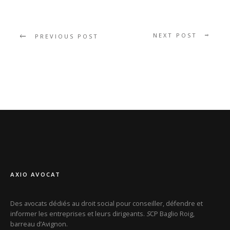
NEXT POST
PREVIOUS POST
AXIO AVOCAT
Des avocats dédiés au droit social pour conseiller, défendre et
informer les entreprises et leurs dirigeants.
S
CP Baglio Roig,
barreau d’Avignon.