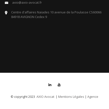
axio@axio-avocat.fr
Centre d'affaires Naïades 10 avenue de la Poulasse CS60066
84918 AVIGNON Cedex 9
AXIO Avocat
Mentions Légales
Agence
© copyright 2023
|
|
Communication And More