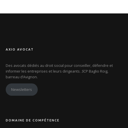
AXIO AVOCAT
Des avocats dédiés au droit social pour conseiller, défendre et
informer les entreprises et leurs dirigeants.
S
CP Baglio Roig,
barreau d’Avignon.
Newsletters
DOMAINE DE COMPÉTENCE