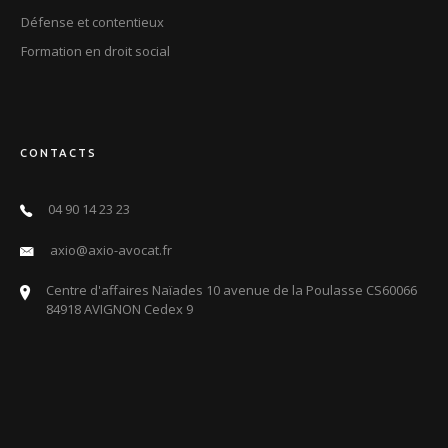
Défense et contentieux
Formation en droit social
CONTACTS
04 90 14 23 23
axio@axio-avocat.fr
Centre d'affaires Naïades 10 avenue de la Poulasse CS60066
84918 AVIGNON Cedex 9