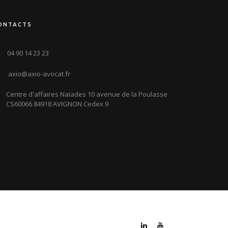
ONTACTS
04 90 14 23 23
axio@axio-avocat.fr
Centre d'affaires Naïades 10 avenue de la Poulasse
CS60066 84918 AVIGNON Cedex 9