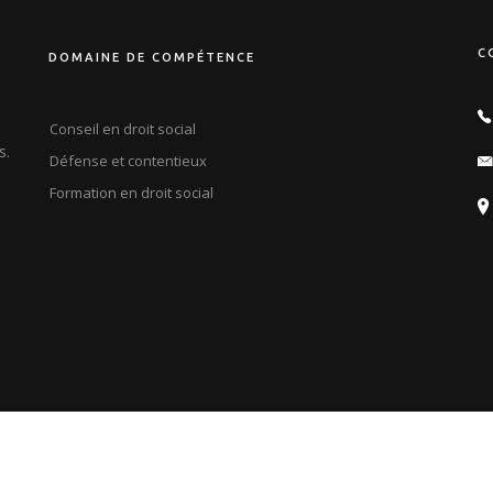
C
DOMAINE DE COMPÉTENCE
Conseil en droit social
s.
Défense et contentieux
Formation en droit social