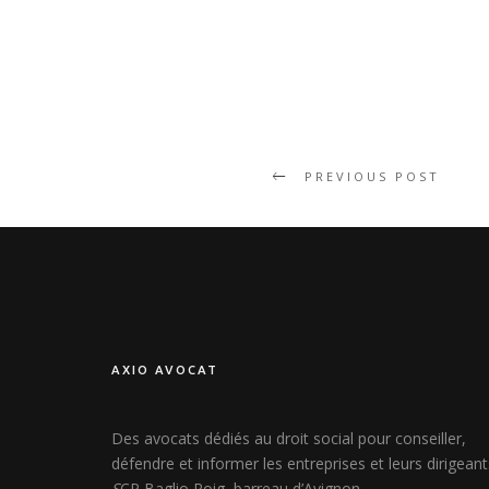
PREVIOUS POST
AXIO AVOCAT
Des avocats dédiés au droit social pour conseiller,
défendre et informer les entreprises et leurs dirigeant
S
CP Baglio Roig, barreau d’Avignon.