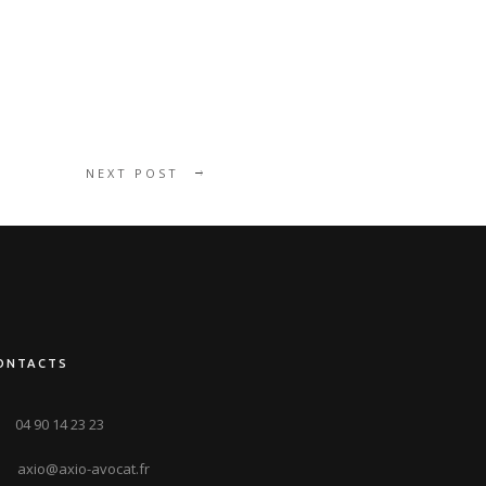
NEXT POST
ONTACTS
04 90 14 23 23
axio@axio-avocat.fr