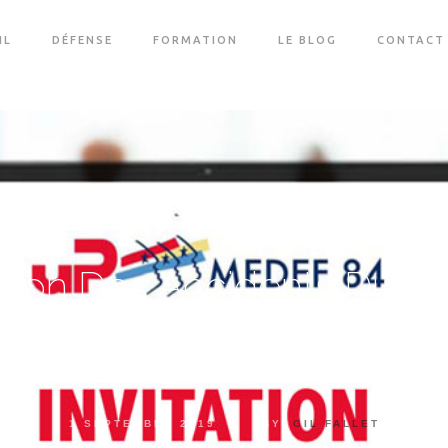
IL
DÉFENSE
FORMATION
LE BLOG
CONTACT
tion Des Accidents Du Tra
tre animée par le cabinet Axio Avocat pour le pôle social de
84
1 SEPTEMBRE 2019
|
BY:
GIL FALLET