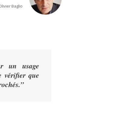
Olivier Baglio
ur un usage
e vérifier que
prochés
.
”