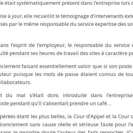
e était systématiquement présent dans l’entreprise lors d
ise à jour, elle recueillit le témoignage d’intervenants ext
sés par le même responsable du service expertise des so
ns l’esprit de l’employeur, le responsable du service e
ulté pendant ses heures de travail des sites à caractère
nciement faisant essentiellement valoir que si son poste 
l’auteur puisque les mots de passe étaient connus de tou
llaborateurs.
 du mal s’était donc introduite dans l’entreprise
ste pendant qu’il s’absentait prendre un café…
pérées étant les plus belles, la Cour d’Appel et la Cour
licenciement sans cause réelle et sérieuse faute pour l
 sans le moindre doute l’auteur des faits reprochés. (C