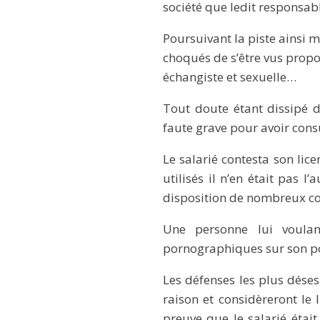
société que ledit responsabl
Poursuivant la piste ainsi m
choqués de s’être vus propo
échangiste et sexuelle…
Tout doute étant dissipé da
faute grave pour avoir cons
Le salarié contesta son lice
utilisés il n’en était pas 
disposition de nombreux co
Une personne lui voulant
pornographiques sur son po
Les défenses les plus déses
raison et considèreront le 
preuve que le salarié était