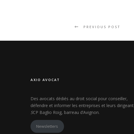
PREVIOUS POST
AXIO AVOCAT
Des avocats dédiés au droit social pour conseiller,
défendre et informer les entreprises et leurs dirigeant
S
CP Baglio Roig, barreau d’Avignon.
Newsletters