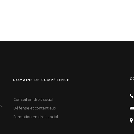
C
DOMAINE DE COMPÉTENCE
Conseil en droit social
s.
Défense et contentieux
Formation en droit social