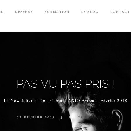
IL
DÉFENSE
FORMATION
LE BLOG
CONTACT
PAS VU PAS PRIS !
La Newsletter n° 26 - Cabinet AXIO Avocat - Février 2018
27 FÉVRIER 2019
|
BY:
OLIVIER BAGLIO