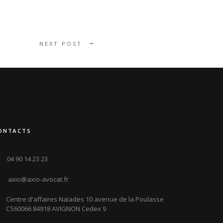
NEXT POST
ONTACTS
04 90 14 23 23
axio@axio-avocat.fr
Centre d'affaires Naïades 10 avenue de la Poulasse
CS60066 84918 AVIGNON Cedex 9