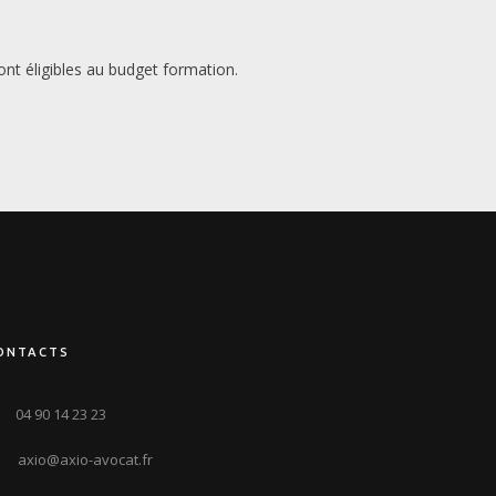
nt éligibles au budget formation.
ONTACTS
04 90 14 23 23
axio@axio-avocat.fr