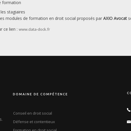
de formation
les stagiaires
des modules de
formation en droit social
proposés par
AXIO Avocat
so
r ce lien :
www.data-dock.fr
C
DOMAINE DE COMPÉTENCE
Conseil en droit social
s.
Défense et contentieux
Formation en droit social