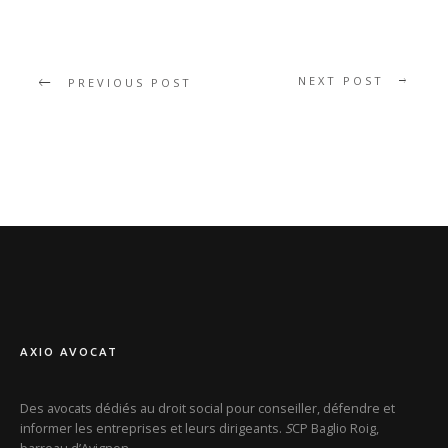
NEXT POST
PREVIOUS POST
AXIO AVOCAT
Des avocats dédiés au droit social pour conseiller, défendre et
informer les entreprises et leurs dirigeants.
S
CP Baglio Roig,