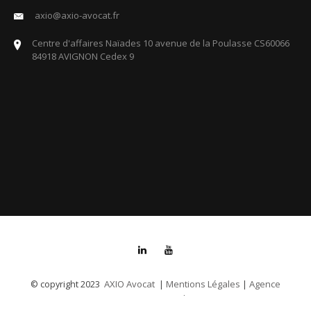
axio@axio-avocat.fr
Centre d'affaires Naïades 10 avenue de la Poulasse CS60066
84918 AVIGNON Cedex 9
AXIO Avocat
Mentions Légales
Agence
© copyright 2023
|
|
Communication And More